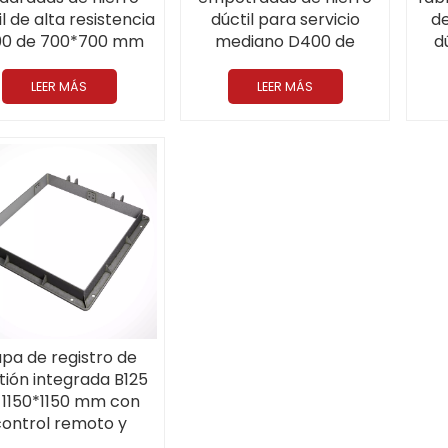
il de alta resistencia
dúctil para servicio
de
00 de 700*700 mm
mediano D400 de
d
7,6"). Aplicables a
666*666 mm (26,2
ser
aeropuertos.
pulgadas)
de 
LEER MÁS
LEER MÁS
pa de registro de
tión integrada B125
 1150*1150 mm con
control remoto y
multifunción