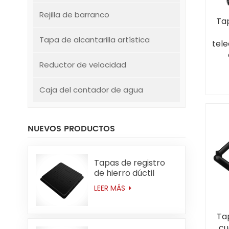
Rejilla de barranco
Ta
Tapa de alcantarilla artística
tel
Reductor de velocidad
res
700 
Caja del contador de agua
NUEVOS PRODUCTOS
Tapas de registro
de hierro dúctil
cuadradas de
LEER MÁS
servicio mediano
D400 de 600*600
mm (23,6 pulgadas)
Ta
cu