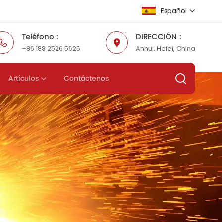
Español
Teléfono :
DIRECCIÓN :
+86 188 2526 5625
Anhui, Hefei, China
English
Русский
Artículos
Contáctenos
Español
عربي