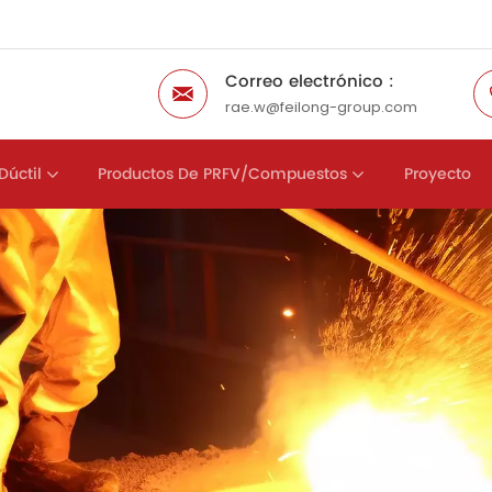
Correo electrónico :
rae.w@feilong-group.com
Dúctil
Productos De PRFV/compuestos
Proyecto