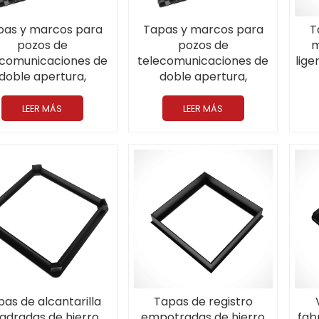
pas y marcos para
Tapas y marcos para
T
pozos de
pozos de
m
ecomunicaciones de
telecomunicaciones de
lige
doble apertura,
doble apertura,
istentes, de 1835 x
resistentes y de alta
tel
mm, D400, de hierro
resistencia, fabricados
900*
LEER MÁS
LEER MÁS
dúctil.
en hierro dúctil, CO
hec
1224*700MM D400
pas de alcantarilla
Tapas de registro
adradas de hierro
empotradas de hierro
fab