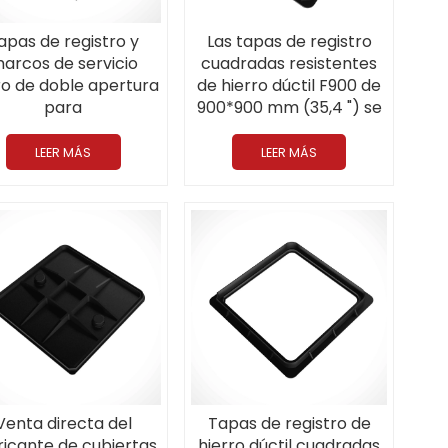
apas de registro y
Las tapas de registro
arcos de servicio
cuadradas resistentes
ro de doble apertura
de hierro dúctil F900 de
para
900*900 mm (35,4 ") se
ecomunicaciones de
aplican al aeropuerto
900 mm (35,4 '') A15
LEER MÁS
LEER MÁS
hos de hierro dúctil
Venta directa del
Tapas de registro de
ricante de cubiertas
hierro dúctil cuadradas