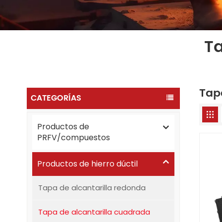
Ta
Tap
CATEGORÍAS
Productos de
PRFV/compuestos
Productos de hierro dúctil
Tapa de alcantarilla redonda
Tapa de alcantarilla cuadrada