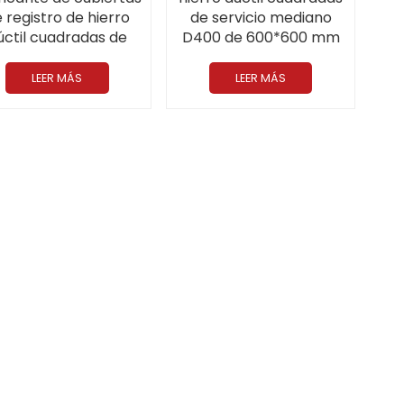
 registro de hierro
de servicio mediano
úctil cuadradas de
D400 de 600*600 mm
vicio mediano C250
(23,6 pulgadas)
600 * 600 mm (23,6
LEER MÁS
LEER MÁS
pulgadas)