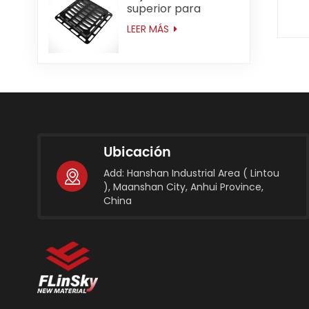
superior para
servicio mediano
LEER MÁS
D400 de 600 mm *
600 mm (23,6 ")
Ubicación
Add: Hanshan Industrial Area ( Lintou
), Maanshan City, Anhui Province,
China