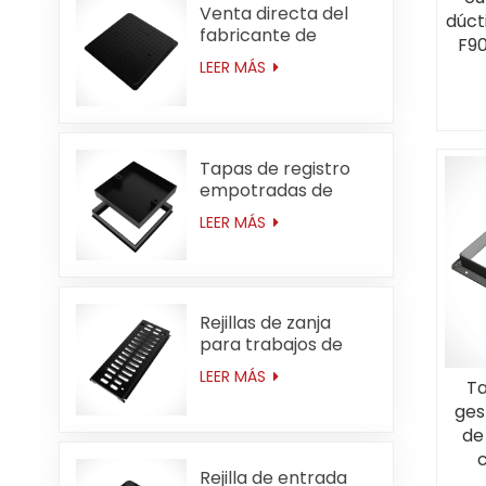
Venta directa del
dúct
fabricante de
F9
cubiertas de
(2
LEER MÁS
registro de hierro
dúctil cuadradas de
servicio mediano
C250 de 600 * 600
mm (23,6 pulgadas)
Tapas de registro
empotradas de
hierro dúctil para
LEER MÁS
servicio mediano
D400 de 666*666
mm (26,2 pulgadas)
Rejillas de zanja
para trabajos de
tipo mediano con
LEER MÁS
Ta
canal de barranco
D400 de 250 mm x
ges
750 mm (9,8 x 29,5)
de
Rejilla de entrada