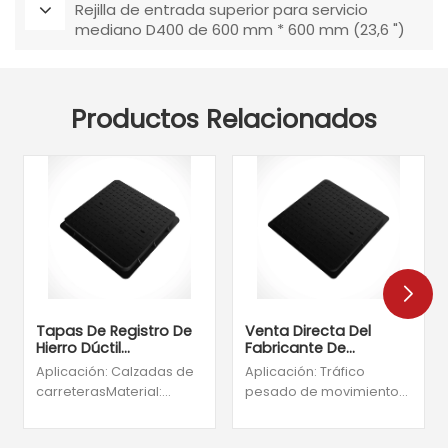
Rejilla de entrada superior para servicio
mediano D400 de 600 mm * 600 mm (23,6 ")
Productos Relacionados
Venta Directa Del
Tapas De Registro De
Fabricante De
Hierro Dúctil
Cubiertas De Registro
Cuadradas De Servicio
Aplicación: Tráfico
Aplicación: Calzadas de
De Hierro Dúctil
Mediano D400 De
pesado de movimiento
carreterasMaterial:
Cuadradas De Servicio
600*600 Mm (23,6
lentoMaterial: hierro
hierro dúctilPintura y
Mediano C250 De 600
Pulgadas)
* 600 Mm (23,6
dúctilPintura y color:
color: pintura