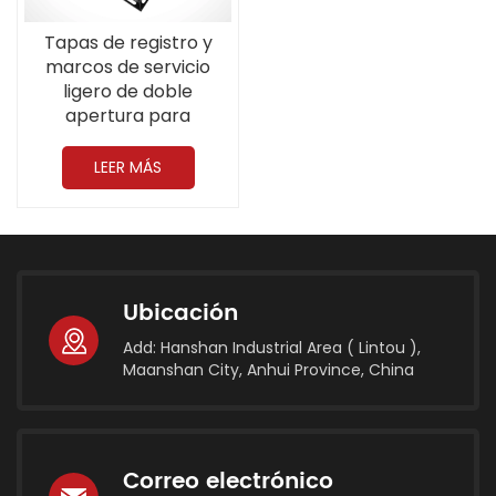
Tapas de registro y
marcos de servicio
ligero de doble
apertura para
telecomunicaciones de
900*900 mm (35,4 '')
LEER MÁS
A15 hechos de hierro
dúctil
Ubicación
Add: Hanshan Industrial Area ( Lintou ),
Maanshan City, Anhui Province, China
Correo electrónico