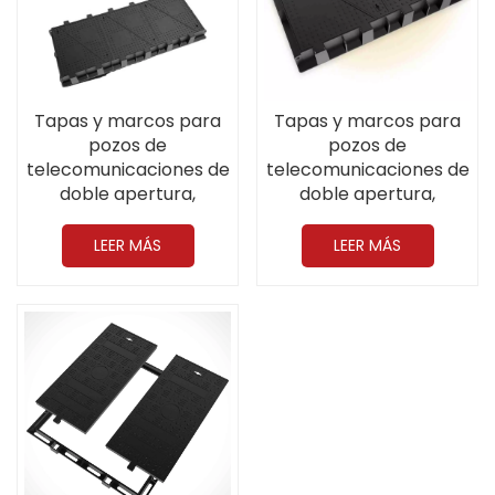
Tapas y marcos para
Tapas y marcos para
pozos de
pozos de
telecomunicaciones de
telecomunicaciones de
doble apertura,
doble apertura,
resistentes, de 1835 x
resistentes y de alta
700 mm, D400, de
resistencia, fabricados
LEER MÁS
LEER MÁS
hierro dúctil.
en hierro dúctil, CO
1224*700MM D400