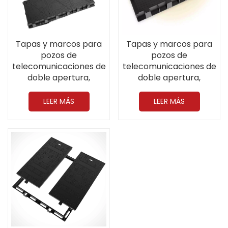
Tapas y marcos para
Tapas y marcos para
pozos de
pozos de
telecomunicaciones de
telecomunicaciones de
doble apertura,
doble apertura,
resistentes, de 1835 x
resistentes y de alta
700 mm, D400, de
resistencia, fabricados
LEER MÁS
LEER MÁS
hierro dúctil.
en hierro dúctil, CO
1224*700MM D400