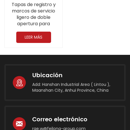
Tapas de registro y
marcos de servicio
ligero de doble
apertura para
telecomunicaciones de
900*900 mm (35,4 '')
LEER MÁS
A15 hechos de hierro
dúctil
Ubicación
Add: Hanshan Industrial Area ( Lintou ),
Maanshan City, Anhui Province, China
Correo electrónico
rae.w@feilong-group.com