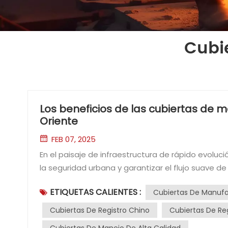
Cubi
Los beneficios de las cubiertas de m
Oriente
FEB 07, 2025
En el paisaje de infraestructura de rápido evolución de Medio Oriente, cubier
la seguridad urbana y garantizar el flujo suave d
toda la región continúan expandiéndose, también
ETIQUETAS CALIENTES :
Cubiertas De Manufa
duraderos y rentables. Una fuente que ha estado 
Con sus tecnologías de producción avanzadas, pre
Cubiertas De Registro Chino
Cubiertas De Re
manejo de fabricación china presentan una valios