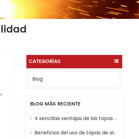
lidad
CATEGORÍAS
Blog
BLOG MÁS RECIENTE
d,
4 sencillas ventajas de las tapas y marcos de alcantarilla de material compuesto
s.
Beneficios del uso de tapas de alcantarilla SMC en proyectos de construcción modernos
e