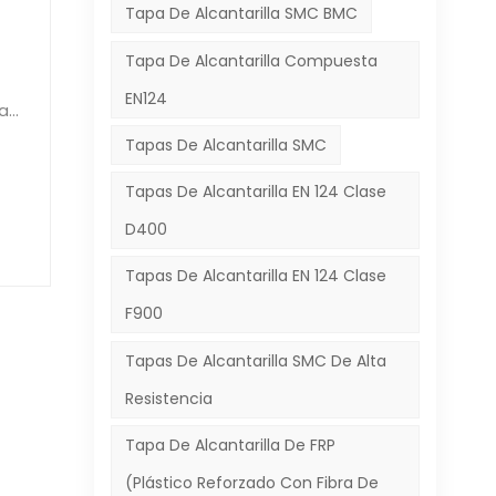
Tapa De Alcantarilla SMC BMC
Tapa De Alcantarilla Compuesta
s
ad
a
EN124
a
Tapas De Alcantarilla SMC
os
Tapas De Alcantarilla EN 124 Clase
rma
D400
Tapas De Alcantarilla EN 124 Clase
to
s
F900
les
da
Tapas De Alcantarilla SMC De Alta
en
Resistencia
a
su
Tapa De Alcantarilla De FRP
a
(plástico Reforzado Con Fibra De
 de