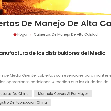
ertas De Manejo De Alta Ca
Hogar
Cubiertas De Manejo De Alta Calidad
anufactura de los distribuidores del Medio
tas son esenciales para mantener
e las operaciones cotidianas. A medida que las ciudades de
 lo hace la demanda de cubiertas de manejo de alta calida
cturas De Chino
Manhole Covers Al Por Mayor
ganando atención a nivel mundial son los fabricantes chino
cios competitivos y logística eficiente, las cubiertas de
gistro De Fabricación China
a oportunidad para los distribuidores en el Medio Oriente. H