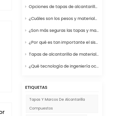
Opciones de tapas de alcantarilla de PRFV (plástico reforzado con fibra de vidrio) para calles más seguras
¿Cuáles son los pesos y materiales estándar para las tapas de alcantarilla en 2026?
¿Son más seguras las tapas y marcos de alcantarilla de material compuesto que los de hierro?
e
¿Por qué es tan importante el sistema de rejillas para alcantarillas en las carreteras?
Tapas de alcantarilla de material compuesto frente a tapas tradicionales: ventajas y desventajas
¿Qué tecnología de ingeniería oculta permite que las tapas de las alcantarillas de las pistas de los aeropuertos sobrevivan a los aterrizajes comerciales?
ETIQUETAS
Las
o
Tapas Y Marcos De Alcantarilla
 en
Compuestos
or