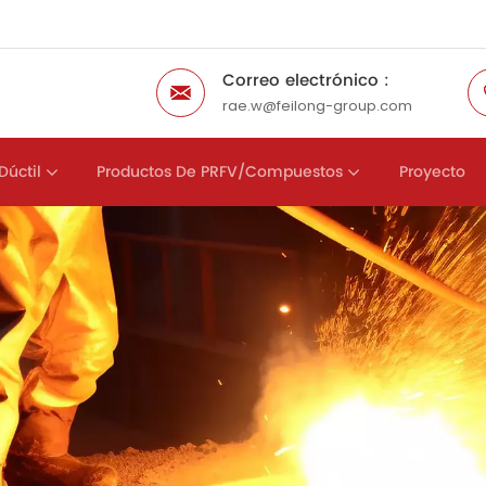
Correo electrónico :
rae.w@feilong-group.com
Dúctil
Productos De PRFV/compuestos
Proyecto