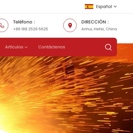
Español
Teléfono :
DIRECCIÓN :
+86 188 2526 5625
Anhui, Hefei, China
English
Русский
Artículos
Contáctenos
Español
عربي