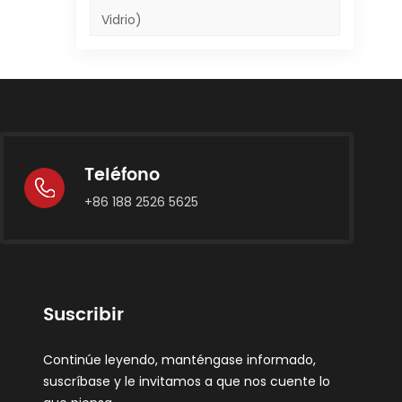
ne
Vidrio)
 el
dar
a
des
de
ta
a
s y
nte
Teléfono
 de
+86 188 2526 5625
ad,
 su
un
o
dos
mo
de
Suscribir
tos
na
s
Continúe leyendo, manténgase informado,
s
suscríbase y le invitamos a que nos cuente lo
ad.