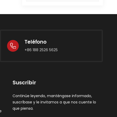
a
ta
nte
Teléfono
+86 188 2526 5625
o
Suscribir
de
na
Continúe leyendo, manténgase informado,
suscríbase y le invitamos a que nos cuente lo
que piensa.
e
ad.