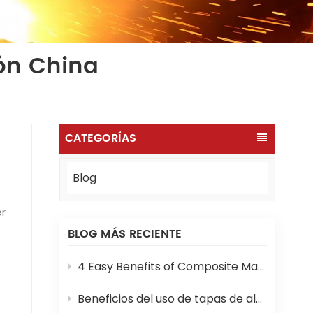
ión China
CATEGORÍAS
Blog
BLOG MÁS RECIENTE
d,
4 Easy Benefits of Composite Manhole Covers and Frames
s.
Beneficios del uso de tapas de alcantarilla SMC en proyectos de construcción modernos
e