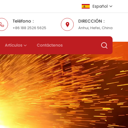
Español
Teléfono :
DIRECCIÓN :
+86 188 2526 5625
Anhui, Hefei, China
English
Русский
Artículos
Contáctenos
Español
عربي