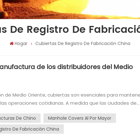
s De Registro De Fabricac
Hogar
Cubiertas De Registro De Fabricación China
anufactura de los distribuidores del Medio
tas son esenciales para mantener
e las operaciones cotidianas. A medida que las ciudades de
 lo hace la demanda de cubiertas de manejo de alta calida
cturas De Chino
Manhole Covers Al Por Mayor
ganando atención a nivel mundial son los fabricantes chino
cios competitivos y logística eficiente, las cubiertas de
gistro De Fabricación China
a oportunidad para los distribuidores en el Medio Oriente. H