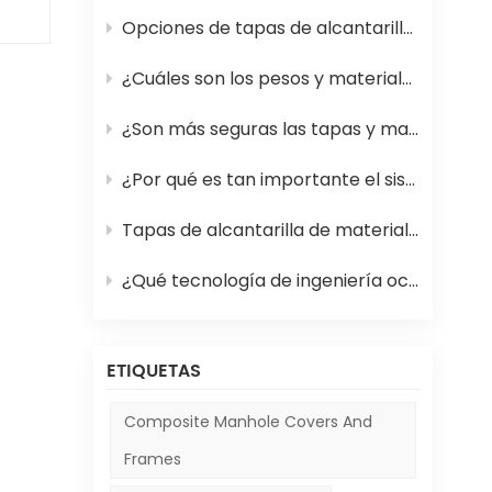
Opciones de tapas de alcantarilla de PRFV (plástico reforzado con fibra de vidrio) para calles más seguras
¿Cuáles son los pesos y materiales estándar para las tapas de alcantarilla en 2026?
¿Son más seguras las tapas y marcos de alcantarilla de material compuesto que los de hierro?
e
¿Por qué es tan importante el sistema de rejillas para alcantarillas en las carreteras?
Tapas de alcantarilla de material compuesto frente a tapas tradicionales: ventajas y desventajas
¿Qué tecnología de ingeniería oculta permite que las tapas de las alcantarillas de las pistas de los aeropuertos sobrevivan a los aterrizajes comerciales?
ETIQUETAS
Composite Manhole Covers And
 en
Frames