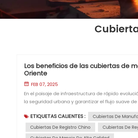
Cubierta
Los beneficios de las cubiertas de m
Oriente
FEB 07, 2025
En el paisaje de infraestructura de rápido evolución de Medio Oriente, cubier
la seguridad urbana y garantizar el flujo suave d
toda la región continúan expandiéndose, también
ETIQUETAS CALIENTES :
Cubiertas De Manufa
duraderos y rentables. Una fuente que ha estado 
Con sus tecnologías de producción avanzadas, pre
Cubiertas De Registro Chino
Cubiertas De Re
manejo de fabricación china presentan una valios