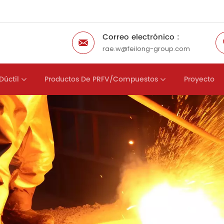
Correo electrónico :
rae.w@feilong-group.com
Dúctil
Productos De PRFV/compuestos
Proyecto