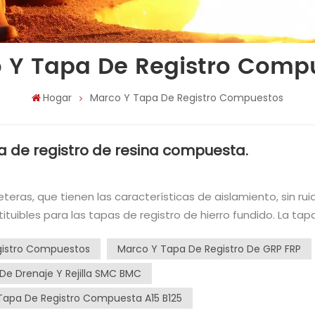
 Y Tapa De Registro Comp
Hogar
Marco Y Tapa De Registro Compuestos
pa de registro de resina compuesta.
stituibles para las tapas de registro de hierro fundido. La tap
n proceso de moldeado único, que hace que la ciudad parezc
gistro Compuestos
Marco Y Tapa De Registro De GRP FRP
do a alta
xcelente resistencia a la fatiga y seguridad contra daños. ,
De Drenaje Y Rejilla SMC BMC
stencia a la corrosión química, buena resistencia a ácidos y
Tapa De Registro Compuesta A15 B125
nantes en las aguas residuales se reducen aún más. Ya en el