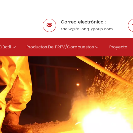
Correo electrónico :
rae.w@feilong-group.com
Dúctil
Productos De PRFV/compuestos
Proyecto