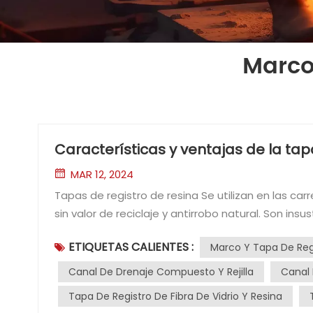
Marco
Características y ventajas de la ta
MAR 12, 2024
Tapas de registro de resina Se utilizan en las carreteras, que tienen las características de aislamiento, sin ruido,
sin valor de reciclaje y antirrobo natural. Son insu
de alcantarilla de resina se fabrica mediante u
ETIQUETAS CALIENTES :
Marco Y Tapa De Re
nueva. La vida útil es básicamente de 20 a 50 años. El tapa de registro compuesta de resina moldea
temperatura tiene peso ligero, alta resistencia, e
Canal De Drenaje Compuesto Y Rejilla
Canal 
Moldeo simple, bajo ruido de rodadura, buena resi
Tapa De Registro De Fibra De Vidrio Y Resina
álcalis y apariencia hermosa, etc., y los contami