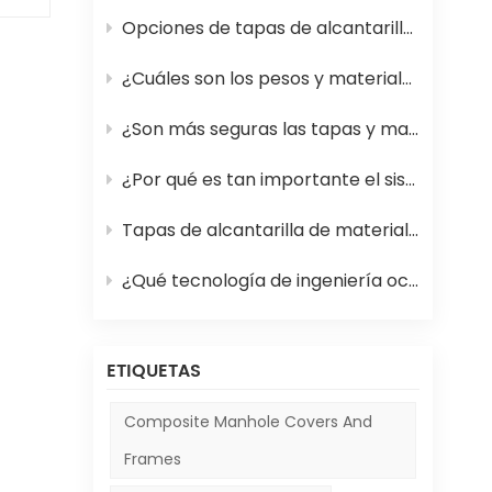
Opciones de tapas de alcantarilla de PRFV (plástico reforzado con fibra de vidrio) para calles más seguras
s
¿Cuáles son los pesos y materiales estándar para las tapas de alcantarilla en 2026?
el
¿Son más seguras las tapas y marcos de alcantarilla de material compuesto que los de hierro?
y
ta
¿Por qué es tan importante el sistema de rejillas para alcantarillas en las carreteras?
l
o y
Tapas de alcantarilla de material compuesto frente a tapas tradicionales: ventajas y desventajas
¿Qué tecnología de ingeniería oculta permite que las tapas de las alcantarillas de las pistas de los aeropuertos sobrevivan a los aterrizajes comerciales?
in
e
han
ETIQUETAS
Composite Manhole Covers And
Frames