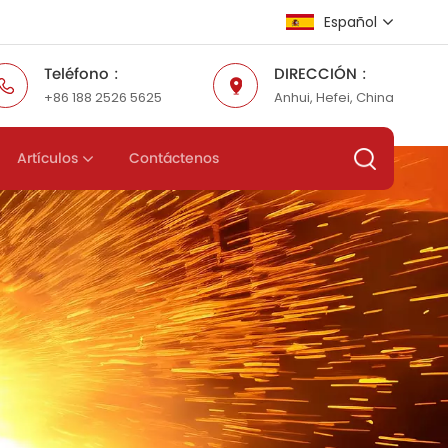
Español
Teléfono :
DIRECCIÓN :
+86 188 2526 5625
Anhui, Hefei, China
English
Русский
Artículos
Contáctenos
Español
عربي