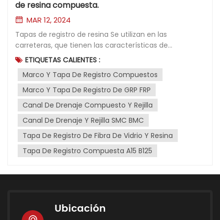
de resina compuesta.
MAR 12, 2024
Tapas de registro de resina Se utilizan en las
carreteras, que tienen las características de
aislamiento, sin ruido, sin valor de reciclaje y antirrobo
ETIQUETAS CALIENTES :
natural. Son insustituibles para las tapas de registro de
Marco Y Tapa De Registro Compuestos
hierro fundido. La tapa de alcantarilla de resina se
fabrica mediante un proceso de moldeado único, que
Marco Y Tapa De Registro De GRP FRP
hace que la ciudad parezca nueva. La vida útil es
Canal De Drenaje Compuesto Y Rejilla
básicamente de 20 a 50 años. El tapa de registro
Canal De Drenaje Y Rejilla SMC BMC
compuesta de resina moldeado a alta temperatura
tiene peso ligero, alta resistencia, excelente
Tapa De Registro De Fibra De Vidrio Y Resina
resistencia a la fatiga y seguridad contra daños. ,
Tapa De Registro Compuesta A15 B125
Moldeo simple, bajo ruido de rodadura, buena
resistencia a la corrosión química, buena resistencia a
ácidos y álcalis y apariencia hermosa, etc., y los
contaminantes en las aguas residuales se reducen
aún más. Ya en el mercado, las tapas de registro
Ubicación
producidas por varios fabricantes de tapas de registro
compuestas Utiliza diferentes materiales, pero varias