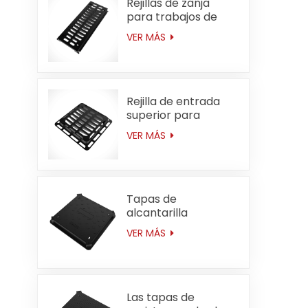
Rejillas de zanja
para trabajos de
tipo mediano con
VER MÁS
canal de barranco
D400 de 250 mm x
750 mm (9,8 x 29,5)
Rejilla de entrada
superior para
servicio mediano
VER MÁS
D400 de 600 mm *
600 mm (23,6 ")
Tapas de
alcantarilla
cuadradas de hierro
VER MÁS
dúctil de alta
resistencia F900 de
700*700 mm
(27,6"). Aplicables a
aeropuertos.
Las tapas de