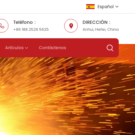
Español
Teléfono :
DIRECCIÓN :
+86 188 2526 5625
Anhui, Hefei, China
English
Русский
Artículos
Contáctenos
Español
عربي