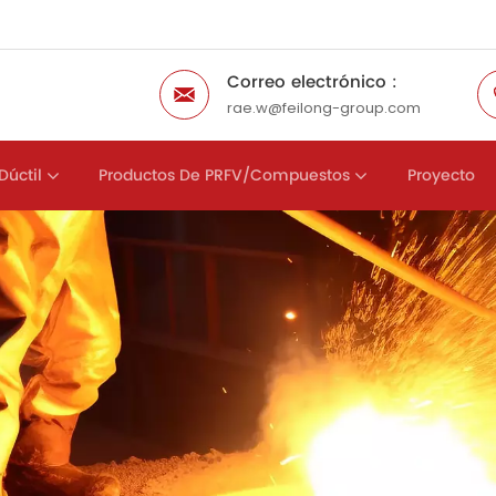
Correo electrónico :
rae.w@feilong-group.com
Dúctil
Productos De PRFV/compuestos
Proyecto