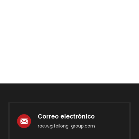
Correo electrónico
rae.w@feilong-group.com