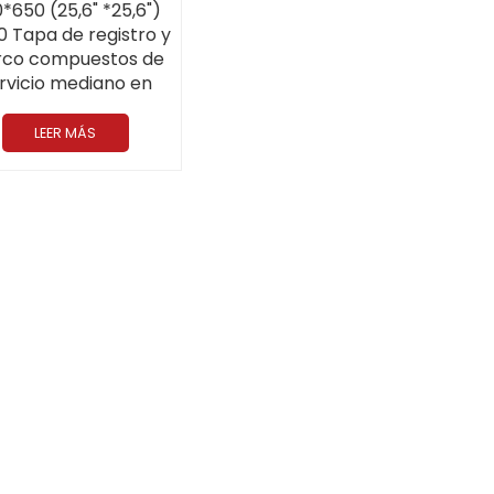
*650 (25,6" *25,6")
 Tapa de registro y
co compuestos de
rvicio mediano en
rado aplicados a la
gasolinera
LEER MÁS