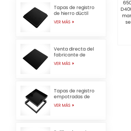
650
Tapas de registro
D400
de hierro dúctil
mar
cuadradas de
se
VER MÁS
servicio mediano
cuad
D400 de 600*600
mm (23,6 pulgadas)
Venta directa del
fabricante de
cubiertas de
VER MÁS
registro de hierro
dúctil cuadradas de
servicio mediano
C250 de 600 * 600
mm (23,6 pulgadas)
Tapas de registro
empotradas de
hierro dúctil para
VER MÁS
servicio mediano
D400 de 666*666
mm (26,2 pulgadas)