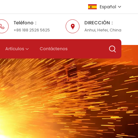
Español
Teléfono :
DIRECCIÓN :
+86 188 2526 5625
Anhui, Hefei, China
English
Русский
Artículos
Contáctenos
Español
عربي