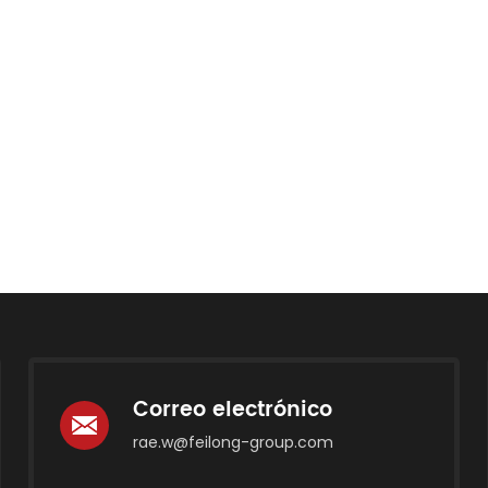
Correo electrónico
rae.w@feilong-group.com