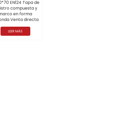
0*70 EN124 Tapa de
istro compuesta y
marco en forma
onda Venta directa
fabricante de China
LEER MÁS