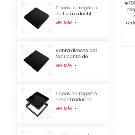
φ70
Tapas de registro
reg
de hierro dúctil
cuadradas de
red
VER MÁS
servicio mediano
del 
D400 de 600*600
mm (23,6 pulgadas)
Venta directa del
fabricante de
cubiertas de
VER MÁS
registro de hierro
dúctil cuadradas de
servicio mediano
C250 de 600 * 600
mm (23,6 pulgadas)
Tapas de registro
empotradas de
hierro dúctil para
VER MÁS
servicio mediano
D400 de 666*666
mm (26,2 pulgadas)