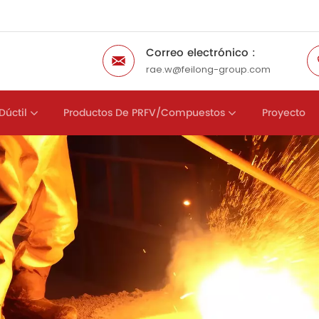
Correo electrónico :
rae.w@feilong-group.com
Dúctil
Productos De PRFV/compuestos
Proyecto