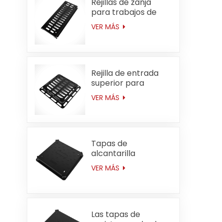
Rejillas de zanja
para trabajos de
tipo mediano con
VER MÁS
canal de barranco
D400 de 250 mm x
750 mm (9,8 x 29,5)
Rejilla de entrada
superior para
servicio mediano
VER MÁS
D400 de 600 mm *
600 mm (23,6 ")
Tapas de
alcantarilla
cuadradas de hierro
VER MÁS
dúctil de alta
resistencia F900 de
700*700 mm
(27,6"). Aplicables a
aeropuertos.
Las tapas de