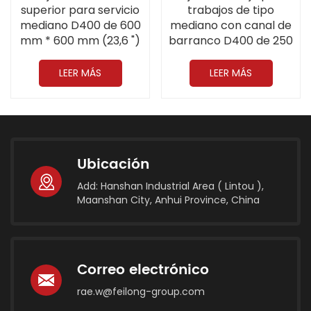
trabajos de tipo
superior para servicio
mediano con canal de
mediano D400 de 600
barranco D400 de 250
mm * 600 mm (23,6 ")
mm x 750 mm (9,8 x
29,5)
LEER MÁS
LEER MÁS
Ubicación
Add: Hanshan Industrial Area ( Lintou ),
Maanshan City, Anhui Province, China
Correo electrónico
rae.w@feilong-group.com