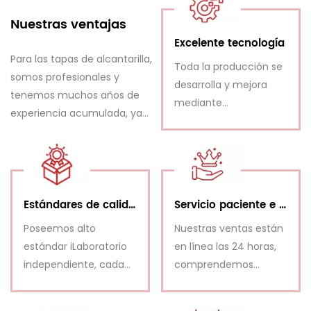
Nuestras ventajas
Excelente tecnología
Para las tapas de alcantarilla,
Toda la producción se
somos profesionales y
desarrolla y mejora
tenemos muchos años de
mediante
experiencia acumulada, ya
planificación, cálculos,
sea en la calidad del
dibujos técnicos,
producto o en la capacidad
pruebas de carga,
de producción y en la
emitidos desde
competitividad de precios,
nuestro Departamento
Estándares de calidad estrictos,
Servicio paciente e instantáneo
tenemos una gran ventaja.
de I+D.
Poseemos alto
Nuestras ventas están
estándar iLaboratorio
en línea las 24 horas,
independiente, cada
comprendemos
envío se inspecciona
completamente los
antes de la entrega.
requisitos del cliente y