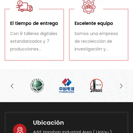
respondemos de
inmediato y
pacientemente.
El tiempo de entrega
Excelente equipo
Con 9 talleres digitales
Somos una empresa
estandarizados y 7
de recolección de
producciones
investigación y
automáticas digitales,
desarrollo, diseño,
disfrutamos de una
producción, venta,
gran capacidad de
orientación de
producción.
instalación y servicio
postventa.
Ubicación
Add: Hanshan Industrial Area ( Lintou ),