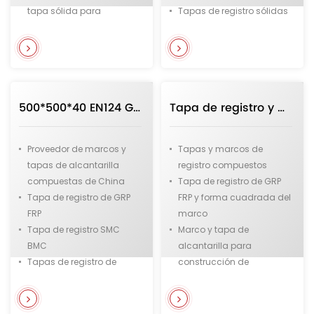
tapa sólida para
Tapas de registro sólidas
aeropuertos
para la construcción de
Tapas de registro EN124
carreteras
F900
Tapas de registro EN124
Tapas de registro de
F900
servicio pesado
Tapas de registro de
500*500*40 EN124 GRP FRP SMC BMC Tapa de registro compuesta y marco en forma cuadrada del proveedor chino
Tapa de registro y marco compuestos de 600*600*40m m EN124 GRP FRP SMC BMC en forma cuadrada
Tapas de registro
servicio pesado
municipales y de
Tapas de registro
infraestructuras
municipales y de
Proveedor de marcos y
Tapas y marcos de
infraestructuras de
tapas de alcantarilla
registro compuestos
fundición
compuestas de China
Tapa de registro de GRP
Tapa de registro de GRP
FRP y forma cuadrada del
FRP
marco
Tapa de registro SMC
Marco y tapa de
BMC
alcantarilla para
Tapas de registro de
construcción de
nuevo material
carreteras SMC BMC
Tapa de registro de
Nuevo material Tapas de
material de alta
registro compuestas