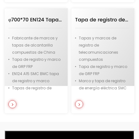
resistencia
C250 GRP FRP Tapa de
Tapa de registro de fibra
registro compuesta
φ700*70 EN124 Tapa de registro compuesta y marco en forma redonda Venta directa del fabricante de China
Tapa de registro de 1000*500*50 GRP en rectángulo aplicada a telecomunicaciones y energía eléctrica
de vidrio y resina.
Tapa de registro de fibra
de vidrio y resina B125
Fabricante de marcos y
Tapas y marcos de
tapas de alcantarilla
registro de
compuestas de China
telecomunicaciones
Tapa de registro y marco
compuestos
de GRP FRP
Tapa de registro y marco
EN124 A15 SMC BMC tapa
de GRP FRP
de registro y marco
Marco y tapa de registro
Tapas de registro de
de energía eléctrica SMC
nuevo material
BMC
Tapa de registro de
Tapas de registro de
material de alta
telecomunicaciones
resistencia
Tapa de registro de
Proveedor de tapas de
energía eléctrica
alcantarilla de fibra de
Tapa de registro de fibra
vidrio y resina de China
de vidrio y resina.