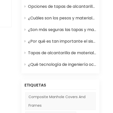
Opciones de tapas de alcantarilla de PRFV (plástico reforzado con fibra de vidrio) para calles más seguras
¿Cuáles son los pesos y materiales estándar para las tapas de alcantarilla en 2026?
¿Son más seguras las tapas y marcos de alcantarilla de material compuesto que los de hierro?
¿Por qué es tan importante el sistema de rejillas para alcantarillas en las carreteras?
Tapas de alcantarilla de material compuesto frente a tapas tradicionales: ventajas y desventajas
¿Qué tecnología de ingeniería oculta permite que las tapas de las alcantarillas de las pistas de los aeropuertos sobrevivan a los aterrizajes comerciales?
ETIQUETAS
Composite Manhole Covers And
Frames