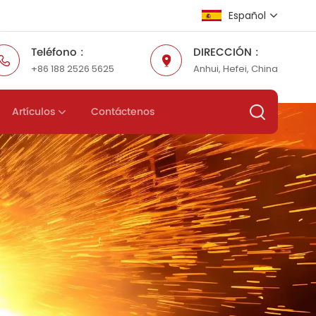
Español
Teléfono :
DIRECCIÓN :
+86 188 2526 5625
Anhui, Hefei, China
English
Русский
Artículos
Contáctenos
Español
عربي