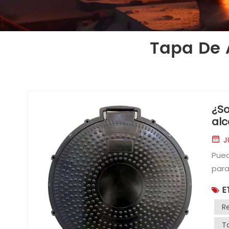
Tapa De 
¿So
alc
hie
J
Puedes confiar en Tapas de alcantarilla compuestas y marcos para tapas de alcantarilla que mejoran la seguridad en espacios públicos y entornos laborales. Los materiales compuestos ofrecen un diseño ligero, resistencia a la corrosión y durabilidad. Estas características protegen a los trabajadores de lesiones por levantamiento de peso y previenen fallas relacionadas con la oxidación. Las superficies antideslizantes moldeadas garantizan un acceso peatonal más seguro, incluso en condiciones de humedad.Conclusiones claveLas tapas de alcantarilla compuestas son ligeras y fáciles de manipular, lo que reduce el riesgo de lesiones a los trabajadores durante la instalación y el mantenimiento.Estas cubiertas resisten l
E
R
T