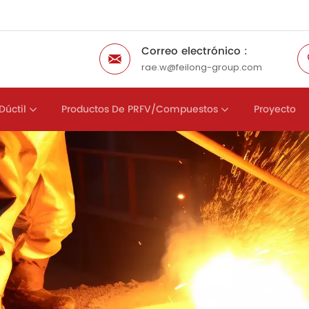
Correo electrónico :
rae.w@feilong-group.com
Dúctil
Productos De PRFV/compuestos
Proyecto