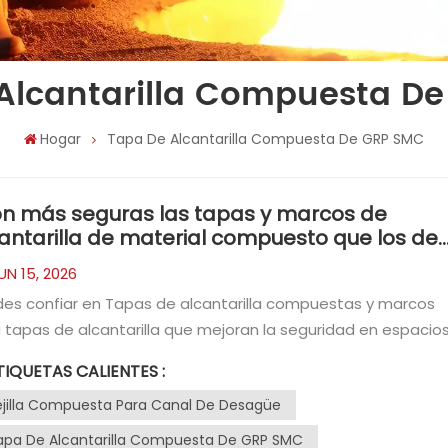
Alcantarilla Compuesta D
Hogar
Tapa De Alcantarilla Compuesta De GRP SMC
n más seguras las tapas y marcos de
antarilla de material compuesto que los de
rro?
UN 15, 2026
a corrosión y el robo, lo que las hace más seguras y duraderas para la infraestructura pública en comparación con las cubiertas de hierro tradicionales.Los materiales compuestos proporcionan una resistencia superior al deslizamiento, lo que garantiza un acceso peatonal más seguro en condiciones de humedad y, por consiguiente, mejora la seguridad pública.Descripción general de las tapas y marcos de alcantarilla de material compuesto¿Qué es una tapa de alcantarilla compuesta?Las tapas de alcantarilla compuestas son comunes en muchos proyectos de infraestructura modernos. Estas tapas utilizan materiales avanzados para brindar seguridad y rendimiento. A diferencia de las opciones tradicionales, las tapas compuestas se basan en una mezcla de materiales de ingeniería que incluyen resina, fibra de vidrio y polietileno. Su diseño ligero facilita enormemente su manipulación e instalación. Estas tapas ofrecen un ajuste seguro, lo que ayuda a evitar que los contaminantes entren en los sistemas de alcantarillado o drenaje pluvial. Su naturaleza no conductora también brinda protección en entornos con líneas eléctricas o de comunicación.Materiales y propiedades claveEs fundamental comprender la importancia de los materiales al seleccionar tapas de alcantarilla. Los materiales adecuados garantizan seguridad, durabilidad y facilidad de uso. A continuación, se presenta una tabla que destaca los principales materiales utilizados en tapas y marcos de alcantarilla compuestos, junto con sus beneficios y contribuciones a la seguridad:MaterialBeneficiosContribución a la seguridadFibra de vidrioResistente a la corrosión, ligero y lo suficientemente fuerte para soportar cargas considerables.Reduce el riesgo de lesiones durante la instalación y el mantenimiento.ResinaProporciona una vida útil más prolongada en entornos corrosivos.Previene la corrosión que puede debilitar las cubiertas.PolietilenoLigero y duraderoUn manejo más sencillo reduce las lesiones de espalda.Las tapas de alcantarilla compuestas presentan varias propiedades físicas clave. Su ligereza permite moverlas e instalarlas con menos esfuerzo, reduciendo el riesgo de lesiones de espalda. La alta relación resistencia-peso de estos materiales garantiza durabilidad y facilita su manipulación. Su resistencia a la corrosión las hace ideales para entornos hostiles, como sistemas de alcantarillado expuestos a productos químicos o agua salada. Además, ofrecen seguridad gracias a sus propiedades no conductoras y no magnéticas, esenciales para la infraestructura eléctrica y de comunicaciones. La posibilidad de diseñar estos materiales para necesidades específicas de carga mejora aún más la seguridad y la fiabilidad.Comparación de seguridad: Tapas de alcantarilla de material compuesto frente a tapas de alcantarilla de hierro Resistencia y capacidad de cargaDebe tener en cuenta la resistencia y la capacidad de carga al seleccionar tapas para sistemas de aguas pluviales o pozos de registro de aguas pluviales. Tapas de pozo de registro compuestas y marcos, productos de tapas de pozo de registro, como el CO Diámetro 600*100 EN124 D400 GRP SMC Tapa y marco de alcantarilla de material compuestoVenta directaCumplen con los estándares internacionales para una amplia gama de clases de carga. Según la norma EN 124, las tapas compuestas soportan clases desde A15 hasta C250, lo que las hace adecuadas para cargas ligeras a medias. Por otro lado, las tapas de hierro tradicionales cubren un rango más amplio, desde A15 hasta F900, y pueden soportar cargas muy pesadas, como las que se encuentran en aeropuertos o terminales de carga.Tipo de materialRango de clases de carga EN 124Descripción de la capacidad de cargaCubiertas compuestasA15 a C250Adecuado para cargas ligeras a medianas.Tapas de hierro fundidoA15 a F900Adecuado para cargas ligeras a muy pesadas.Los estudios de campo demuestran que las tapas y marcos de alcantarilla de materiales compuestos resisten mejor la fisuración por fatiga y el astillamiento de los bordes que el hierro en muchas aplicaciones municipales. Mientras que las tapas de hierro pueden sufrir corrosión y daños por impacto, los materiales compuestos mantienen su integridad estructural, especialmente en entornos adversos.MaterialMecanismos de fallaHierro fundidoAgrietamiento por fatiga, astillamiento de bordes, debilitamiento por corrosión.CompuestoDegradación por rayos UV (de baja calidad), fatiga de la resina, instalación incorrectaResistencia al deslizamiento y seguridad de la superficieUsted desea garantizar la seguridad pública, especialmente en áreas con mucho tránsito peatonal. Tapas de alcantarilla compuestas y marcos para tapas de alcantarilla, productos que incluyen:Rejillas compuestas para zanjas de canalización de desagüesCuentan con superficies antideslizantes diseñadas específicamente. Estas superficies ofrecen una resistencia al deslizamiento superior en comparación con las cubiertas de hierro tradicionales sin tratar, que pueden volverse resbaladizas y peligrosas cuando están mojadas.CaracterísticaTapas de alcantarilla de FRPTapas de hierro fundidoPropiedades antideslizantesSuperior, previene eficazmente los resbalones.Generalmente menos eficazResistencia a la corrosiónExcelente, no propenso a la oxidación.Propenso a la oxidaciónPesoLigero, más fácil de manejarMás pesadoFrecuencia de mantenimientoMenor y mayor vida útilMás alto, más frecuenteSe reduce el riesgo de accidentes y lesiones al elegir soluciones compuestas para los sistemas de drenaje pluvial, especialmente en aceras públicas e intersecciones concurridas.Riesgos de robo y manipulaciónLas tapas de hierro tradicionales conllevan un riesgo significativo de robo debido a su valor como chatarra. En las principales ciudades se han reportado miles de robos de tapas de hierro, lo que ha provocado la apertura peligrosa de alcantarillas y un aumento en los costos de mantenimiento.En Pekín, China, se robaron aproximadamente 240.000 tapas de alcantarilla y desagües públicos en 2004.En Calcuta, India, más de 10.000 tapas de alcantarilla fueron robadas en tan solo dos meses en 2004.En Newham, al este de Londres, se denunció el robo de casi 200 rejillas y tapas en 2004.En marzo y abril de 2012, Ajax y Niagara Falls, Ontario, sufrieron decenas de robos de tapas de alcantarilla.En diciembre de 2021, el condado de Chatham, en Georgia, informó del robo de 30 tapas de alcantarilla en un solo día.Las tapas y marcos de alcantarilla de material compuesto no tienen valor como chatarra, lo que reduce considerablemente los riesgos de robo y manipulación. Esta característica mejora la seguridad tanto para el público como para los trabajadores de servicios públicos.Corrosión y longevidadNecesita tapas que resistan entornos adversos, especialmente en sistemas de drenaje pluvial expuestos a productos químicos, agua salada o sulfuro de hidrógeno. Las tapas y marcos de alcantarilla de material compuesto ofrecen una durabilidad y vida útil superiores a las tapas de hierro tradicionales.Las tapas de alcantarilla de material compuesto tienen una vida útil significativamente mayor que las tapas metálicas.Las cubiertas metálicas son susceptibles a la oxidación y la corrosión, por lo que requieren un reemplazo frecuente.Los materiales compuestos mantienen su integridad durante décadas.Los sistemas compuestos son resistentes a la corrosión, lo que aumenta su durabilidad en entornos corrosivos.La corrosión en las tapas de hierro provoca oxidación, degradación de la superficie y debilitamiento estructural. Las tapas compuestas, especialmente las fabricadas con plástico reforzado con fibra de vidrio, resisten la corrosión y requieren menos mantenimiento. Esta resistencia se traduce en menores necesidades de mantenimiento y una mayor vida útil, lo que las hace ideales para sistemas de drenaje pluvial e infraestructura municipal.Seguridad eléctrica y térmicaEs fundamental tener en cuenta la seguridad eléctrica y térmica, especialmente cuando las tapas se instalan cerca de líneas eléctricas o de comunicación. Las tapas y marcos de alcantarilla de material compuesto son no conductores y no generan chispas, lo que protege a los trabajadores y al público de los riesgos eléctricos.CaracterísticaTapas de alcantarilla compuestasTapas de alcantarilla de hierroConductividad eléctricaNo conductorConductivoSeguridad en riesgos eléctricosMejoradoMás bajoTransferencia de calorReducidoEstándarLas propiedades no conductoras de las cubiertas compuestas las hacen seguras para instalaciones eléctricas y sistemas de drenaje pluvial con sensores integrados. Además, se evita el riesgo de chispas, lo cual es fundamental en entornos con gases inflamables.ISeguridad en la instalación y manipulaciónMejora la seguridad y la eficiencia de los trabajadores al elegir tapas y marcos de alcantarilla de material compuesto. Las tapas de material compuesto son ligeras, lo que reduce el riesgo de lesiones de espalda y fatiga durante la instalación y el mantenimiento. Según informes del sector, la manipulación de pesadas tapas de hierro es una de las principales causas de lesiones laborales en el sector de servicios públicos.Las tapas de alcantarilla de material compuesto son considerablemente más ligeras que las de hierro, lo que facilita su manipulación y reduce el riesg
TIQUETAS CALIENTES :
ejilla Compuesta Para Canal De Desagüe
apa De Alcantarilla Compuesta De GRP SMC