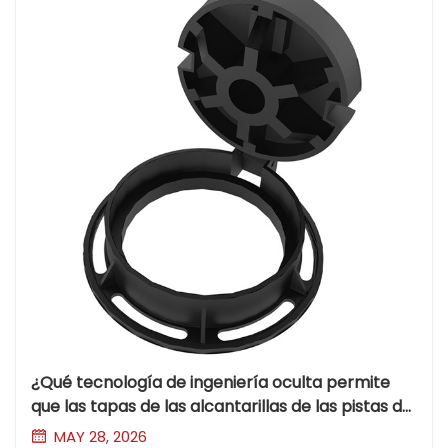
¿Qué tecnología de ingeniería oculta permite
que las tapas de las alcantarillas de las pistas de
los aeropuertos sobrevivan a los aterrizajes
MAY 28, 2026